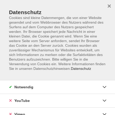
×
Datenschutz
Cookies sind kleine Datenmengen, die von einer Website
gesendet und vom Webbrowser des Nutzers während des
Surfens auf dem Computer des Nutzers gespeichert
Zum Hauptinhalt springen
werden. Ihr Browser speichert jede Nachricht in einer
kleinen Datei, die Cookie genannt wird. Wenn Sie eine
weitere Seite vom Server anfordern, sendet Ihr Browser
das Cookie an den Server zurück. Cookies wurden als
Pädagogische Fachkräfte
zuverlässiger Mechanismus für Websites entwickelt, um
sich Informationen zu merken oder die Surfaktivitäten des
Benutzers aufzuzeichnen. Bitte willigen Sie in die
Verwendung von Cookies ein. Weitere Informationen finden
Sie in unseren Datenschutzhinweisen.
Datenschutz
45 Kurse
Notwendig
zurück zu Digitale Welt und Beruf
YouTube
Ellen Arndt
Vimeo